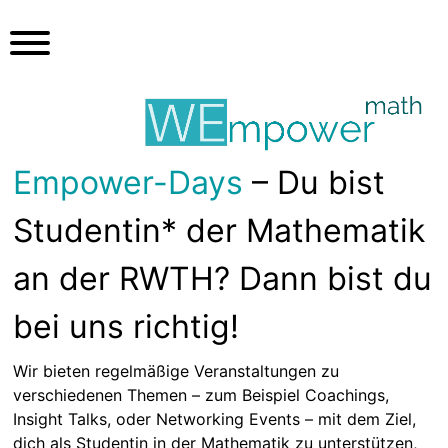
S
k
i
p
t
o
c
Empower-Days
– Du bist
o
n
Studentin* der Mathematik
t
e
an der RWTH? Dann bist du
n
t
bei uns richtig!
Wir bieten regelmäßige Veranstaltungen zu
verschiedenen Themen – zum Beispiel Coachings,
Insight Talks, oder Networking Events – mit dem Ziel,
dich als Studentin in der Mathematik zu unterstützen,