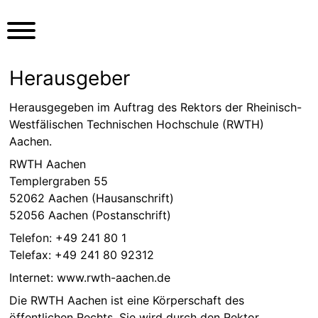
S
k
i
p
Herausgeber
t
o
Herausgegeben im Auftrag des Rektors der Rheinisch-
c
Westfälischen Technischen Hochschule (RWTH)
o
Aachen.
n
t
RWTH Aachen
e
Templergraben 55
n
52062 Aachen (Hausanschrift)
t
52056 Aachen (Postanschrift)
Telefon: +49 241 80 1
Telefax: +49 241 80 92312
Internet: www.rwth-aachen.de
Die RWTH Aachen ist eine Körperschaft des
öffentlichen Rechts. Sie wird durch den Rektor