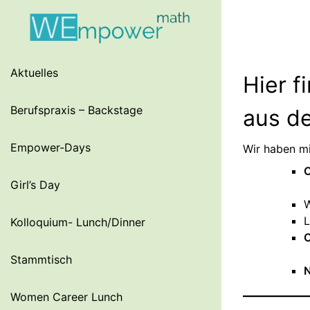
S
k
i
p
Aktuelles
t
Hier f
o
c
Berufspraxis – Backstage
aus d
o
n
Empower-Days
Wir haben mi
t
C
e
Girl’s Day
n
W
t
L
Kolloquium- Lunch/Dinner
C
Stammtisch
N
Women Career Lunch